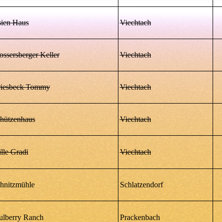
ien Haus
Viechtach
ossersberger Keller
Viechtach
iesbeck Tommy
Viechtach
hützenhaus
Viechtach
lle Gradi
Viechtach
hnitzmühle
Schlatzendorf
lberry Ranch
Prackenbach