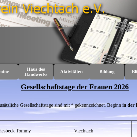
Menü überspringen
Haus des
mine
Aktivitäten
Bildung
Bl
▼
▼
▼
▼
Handwerks
Gesellschaftstage der Frauen 2026
usätzliche Gesellschaftstage sind mit * gekennzeichnet.
Beginn
in der 
iesbeck Tommy
Viechtach