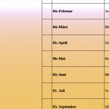
04. Februar
As
04. März
Bl
01. April
Gr
06. Mai
Sc
03. Juni
Mi
01. Juli
Sc
03. September
Mu