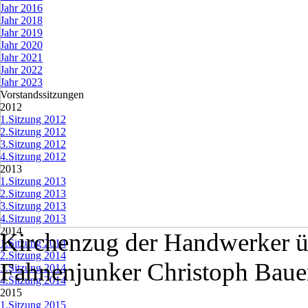
Jahr 2016
Jahr 2018
Jahr 2019
Jahr 2020
Jahr 2021
Jahr 2022
Jahr 2023
Vorstandssitzungen
▼
2012
▼
1.Sitzung 2012
2.Sitzung 2012
3.Sitzung 2012
4.Sitzung 2012
2013
▼
1.Sitzung 2013
2.Sitzung 2013
3.Sitzung 2013
4.Sitzung 2013
2014
▼
Kirchenzug der Handwerker üb
1.Sitzung 2014
2.Sitzung 2014
Fahnenjunker Christoph Bauer
3.Sitzung 2014
4.Sitzung 2014
2015
▼
1.Sitzung 2015