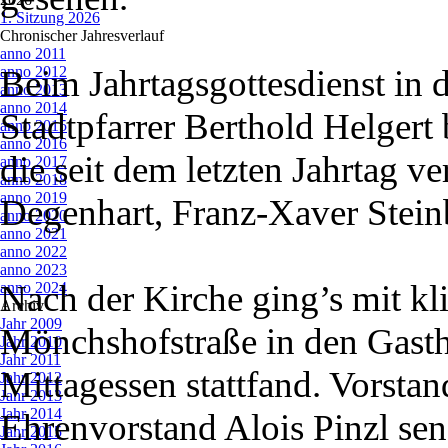
1. Sitzung 2026
Chronischer Jahresverlauf
▼
anno 2011
anno 2012
Beim Jahrtagsgottesdienst in 
anno 2013
anno 2014
Stadtpfarrer Berthold Helgert
anno 2015
anno 2016
die seit dem letzten Jahrtag v
anno 2017
anno 2018
anno 2019
Degenhart, Franz-Xaver Stein
anno 2020
anno 2021
anno 2022
anno 2023
Nach der Kirche ging’s mit kl
anno 2024
Archiv
▼
Jahr 2009
Mönchshofstraße in den Gasth
Jahr 2010
Jahr 2011
Mittagessen stattfand. Vorsta
Jahr 2012
Jahr 2013
Jahr 2014
Ehrenvorstand Alois Pinzl sen
Jahr 2015