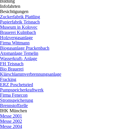
Bildung
▼
Infofahrten
▼
Besichtigungen
▼
Zuckerfabrik Plattling
Papierfabrik Teisnach
Museum in Kolovec
Brauerei Kulmbach
Holzvergasanlage
Firma Wittmann
Biogasanlage Prackenbach
Atomanlage Temelin
Wasserkraft- Anlage
FH Teisnach
Bio Brauerei
Klärschlammverbrennungsanlage
Fracking
ERZ Poschetsried
Pumpspeicherkraftwerk
Firma Fenecon
Stromspeicherung
Brennstoffzelle
IHK München
▼
Messe 2001
Messe 2002
Messe 2004