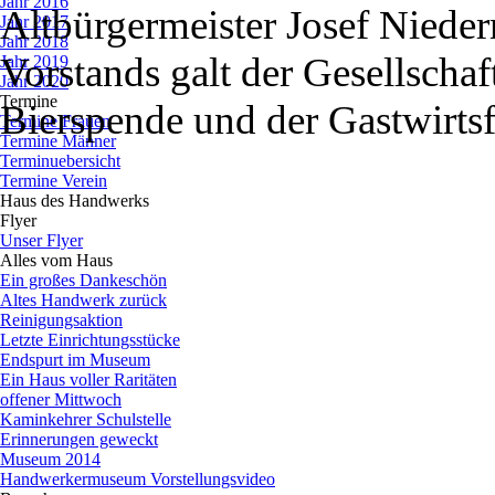
Jahr 2016
Altbürgermeister Josef Nied
Jahr 2017
Jahr 2018
Vorstands galt der Gesellschaft
Jahr 2019
Jahr 2020
Termine
▼
Bierspende und der Gastwirtsf
Termine Frauen
Termine Männer
Terminuebersicht
Termine Verein
Zurück zum Seiteninhalt
Haus des Handwerks
▼
Flyer
▼
Unser Flyer
Alles vom Haus
▼
Ein großes Dankeschön
Altes Handwerk zurück
Reinigungsaktion
Letzte Einrichtungsstücke
Endspurt im Museum
Ein Haus voller Raritäten
offener Mittwoch
Kaminkehrer Schulstelle
Erinnerungen geweckt
Museum 2014
Handwerkermuseum Vorstellungsvideo