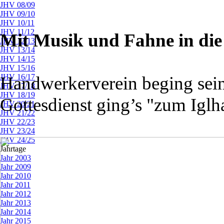
JHV 08/09
JHV 09/10
JHV 10/11
JHV 11/12
Mit Musik und Fahne in die
JHV 12/13
JHV 13/14
JHV 14/15
JHV 15/16
JHV 16/17
Handwerkerverein beging sein
JHV 17/18
JHV 18/19
Gottesdienst ging’s "zum Iglh
JHV 20/21
JHV 21/22
JHV 22/23
JHV 23/24
JHV 24/25
Jahrtage
▼
Jahr 2003
Jahr 2009
Jahr 2010
Jahr 2011
Jahr 2012
Jahr 2013
Jahr 2014
Jahr 2015