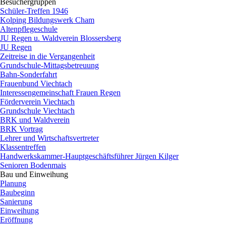
Besuchergruppen
▼
Schüler-Treffen 1946
Kolping Bildungswerk Cham
Altenpflegeschule
JU Regen u. Waldverein Blossersberg
JU Regen
Zeitreise in die Vergangenheit
Grundschule-Mittagsbetreuung
Bahn-Sonderfahrt
Frauenbund Viechtach
Interessengemeinschaft Frauen Regen
Förderverein Viechtach
Grundschule Viechtach
BRK und Waldverein
BRK Vortrag
Lehrer und Wirtschaftsvertreter
Klassentreffen
Handwerkskammer-Hauptgeschäftsführer Jürgen Kilger
Senioren Bodenmais
Bau und Einweihung
▼
Planung
Baubeginn
Sanierung
Einweihung
Eröffnung