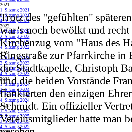
2021
▼
1. Sitzung 2021
Trotz des "gefühlten" spätere
3. Sitzung 2021
4. Sitzung 2021
2022
▼
war’s noch bewölkt und recht f
1. Sitzung 2022
2. Sitzung 2022
Kirchenzug vom "Haus des Ha
3. Sitzung 2022
4. Sitzung 2022
Ringstraße zur Pfarrkirche in
2023
▼
1. Sitzung 2023
2. Sitzung 2023
die Stadtkapelle, Christoph 
3. Sitzung 2023
4. Sitzung 2023
und die beiden Vorstände Fra
2024
▼
1. Sitzung 2024
2. Sitzung 2024
flankierten den einzigen Ehre
3. Sitzung 2024
4. Sitzung 2024
Schmidt. Ein offizieller Vertre
2025
▼
1. Sitzung 2025
Vereinsmitglieder hatte man 
2. Sitzung 2025
3. Sitzung 2025
4. Sitzung 2025
gesehen.
2026
▼