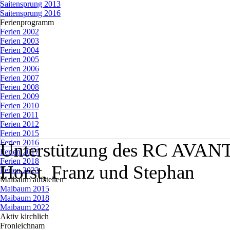
Saitensprung 2013
Saitensprung 2016
Ferienprogramm
▼
Ferien 2002
Ferien 2003
Ferien 2004
Ferien 2005
Ferien 2006
Ferien 2007
Ferien 2008
Ferien 2009
Ferien 2010
Ferien 2011
Ferien 2012
Ferien 2015
Ferien 2016
Unterstützung des RC AVANTI
Ferien 2017
Ferien 2018
Horst, Franz und Stephan
Ferien 2023
Maibaum aufstellen
▼
Maibaum 2015
Maibaum 2018
Maibaum 2022
Aktiv kirchlich
▼
Fronleichnam
▼