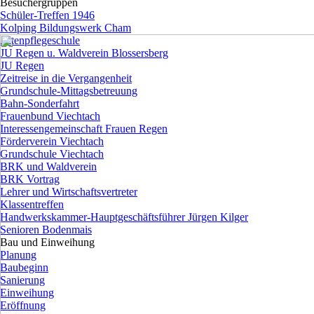
Besuchergruppen
▼
Schüler-Treffen 1946
Kolping Bildungswerk Cham
Altenpflegeschule
JU Regen u. Waldverein Blossersberg
JU Regen
Zeitreise in die Vergangenheit
Grundschule-Mittagsbetreuung
Bahn-Sonderfahrt
Frauenbund Viechtach
Interessengemeinschaft Frauen Regen
Förderverein Viechtach
Grundschule Viechtach
BRK und Waldverein
BRK Vortrag
Lehrer und Wirtschaftsvertreter
Klassentreffen
Handwerkskammer-Hauptgeschäftsführer Jürgen Kilger
Senioren Bodenmais
Bau und Einweihung
▼
Planung
Baubeginn
Sanierung
Einweihung
Eröffnung