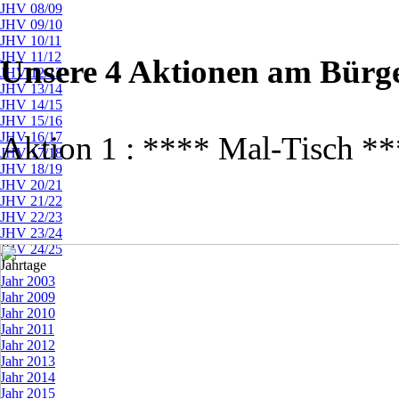
JHV 08/09
JHV 09/10
JHV 10/11
JHV 11/12
Unsere 4 Aktionen am Bürge
JHV 12/13
JHV 13/14
JHV 14/15
JHV 15/16
JHV 16/17
Aktion 1 : **** Mal-Tisch *
JHV 17/18
JHV 18/19
JHV 20/21
JHV 21/22
JHV 22/23
JHV 23/24
JHV 24/25
Jahrtage
▼
Jahr 2003
Jahr 2009
Jahr 2010
Jahr 2011
Jahr 2012
Jahr 2013
Jahr 2014
Jahr 2015