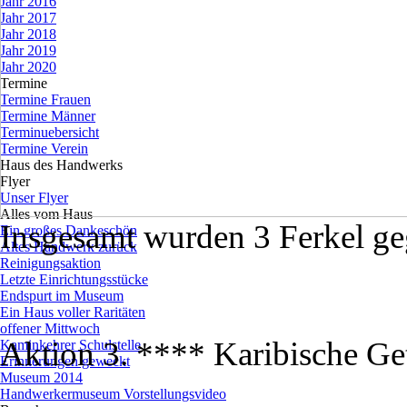
Jahr 2016
Jahr 2017
Jahr 2018
Jahr 2019
Jahr 2020
Termine
▼
Termine Frauen
Termine Männer
Terminuebersicht
Termine Verein
Haus des Handwerks
▼
Flyer
▼
Unser Flyer
Alles vom Haus
▼
Insgesamt wurden 3 Ferkel geg
Ein großes Dankeschön
Altes Handwerk zurück
Reinigungsaktion
Letzte Einrichtungsstücke
Endspurt im Museum
Ein Haus voller Raritäten
offener Mittwoch
Aktion 3. **** Karibische Ge
Kaminkehrer Schulstelle
Erinnerungen geweckt
Museum 2014
Handwerkermuseum Vorstellungsvideo