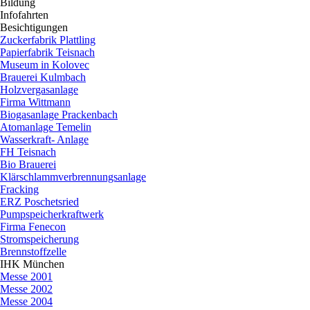
Bildung
▼
Infofahrten
▼
Besichtigungen
▼
Zuckerfabrik Plattling
Papierfabrik Teisnach
Museum in Kolovec
Brauerei Kulmbach
Holzvergasanlage
Firma Wittmann
Biogasanlage Prackenbach
Atomanlage Temelin
Wasserkraft- Anlage
FH Teisnach
Bio Brauerei
Klärschlammverbrennungsanlage
Fracking
ERZ Poschetsried
Pumpspeicherkraftwerk
Firma Fenecon
Stromspeicherung
Brennstoffzelle
IHK München
▼
Messe 2001
Messe 2002
Messe 2004