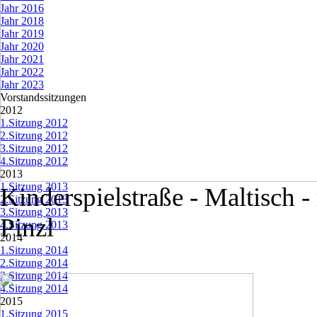
Jahr 2016
Jahr 2018
Jahr 2019
Jahr 2020
Jahr 2021
Jahr 2022
Jahr 2023
Vorstandssitzungen
▼
2012
▼
1.Sitzung 2012
2.Sitzung 2012
3.Sitzung 2012
4.Sitzung 2012
2013
▼
1.Sitzung 2013
Kinderspielstraße - Maltisch 
2.Sitzung 2013
3.Sitzung 2013
Pinzl
4.Sitzung 2013
2014
▼
1.Sitzung 2014
2.Sitzung 2014
3.Sitzung 2014
4.Sitzung 2014
2015
▼
1.Sitzung 2015