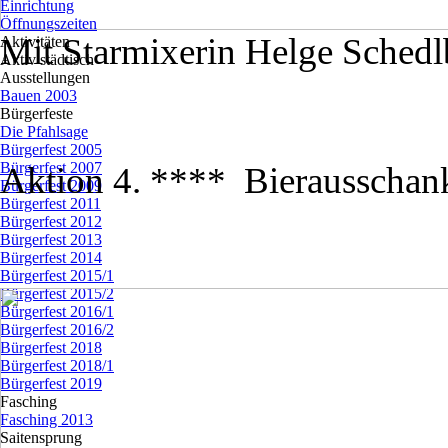
Einrichtung
Öffnungszeiten
Mit Starmixerin Helge Schedlb
Aktivitäten
▼
Aktiv städtisch
▼
Ausstellungen
▼
Bauen 2003
Bürgerfeste
▼
Die Pfahlsage
Bürgerfest 2005
Bürgerfest 2007
Aktion 4. **** Bierausschan
Bürgerfest 2009
Bürgerfest 2011
Bürgerfest 2012
Bürgerfest 2013
Bürgerfest 2014
Bürgerfest 2015/1
Bürgerfest 2015/2
Bürgerfest 2016/1
Bürgerfest 2016/2
Bürgerfest 2018
Bürgerfest 2018/1
Bürgerfest 2019
Fasching
▼
Fasching 2013
Saitensprung
▼