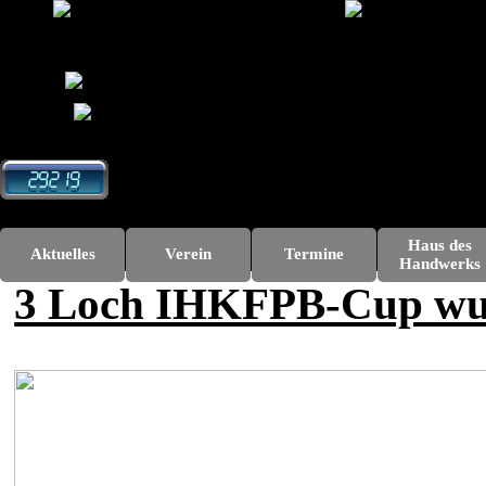
Direkt zum Seiteninhalt
Haus des
Aktuelles
Verein
Termine
▼
▼
Handwerks
3 Loch IHKFPB-Cup wur