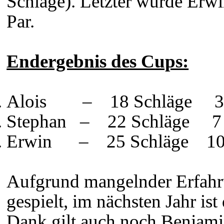
Schläge). Letzter wurde Erwi
Par.
Endergebnis des Cups:
Alois
–
18 Schläge 3 
Stephan
–
22 Schläge 7 
Erwin
–
25 Schläge 10
Aufgrund mangelnder Erfahr
gespielt, im nächsten Jahr is
Dank gilt auch noch Benjamin